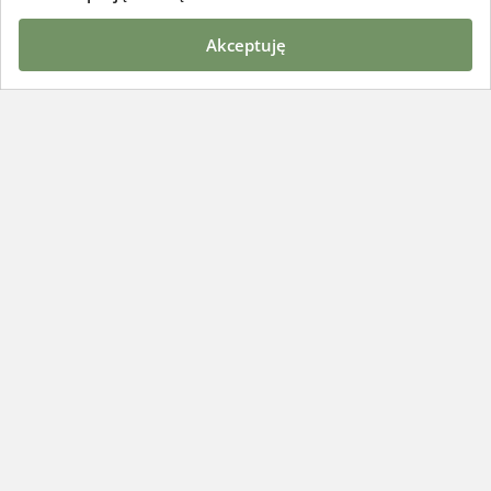
akceptuję
Szczere Pole
Poznaj szczere pole
Opinie klientów
Blog
Praca i kariera
Obsługa klienta
Strefa dostaw
Metody płatności
Pomoc
Regulamin
Polityka prywatności
Pytania i odpowiedzi
Kontakt