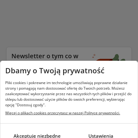
Newsletter o tym co w
trawie piszczy
Dbamy o Twoją prywatność
Podaj swój email i bądź na bieżąco
z wszystkim tym co w trawie
Pliki cookies i pokrewne im technologie umożliwiają poprawne działanie
piszczy.
strony i pomagają nam dostosować ofertę do Twoich potrzeb. Możesz
zaakceptować wykorzystanie przez nas wszystkich tych plików i przejść do
sklepu lub dostosować użycie plików do swoich preferencji, wybierając
opcję "Dostosuj zgody".
Więcej o plikach cookies przeczytasz w naszej Polityce prywatności.
zapisz się
Dane przetwarzamy zgodnie z
polityką prywatności
akceptuję niezbędne
ustawienia