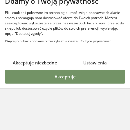
Dbamy o Twoją prywatność
Podaj swój email i bądź na bieżąco
z wszystkim tym co w trawie
Pliki cookies i pokrewne im technologie umożliwiają poprawne działanie
piszczy.
strony i pomagają nam dostosować ofertę do Twoich potrzeb. Możesz
zaakceptować wykorzystanie przez nas wszystkich tych plików i przejść do
sklepu lub dostosować użycie plików do swoich preferencji, wybierając
opcję "Dostosuj zgody".
Więcej o plikach cookies przeczytasz w naszej Polityce prywatności.
zapisz się
Dane przetwarzamy zgodnie z
polityką prywatności
akceptuję niezbędne
ustawienia
akceptuję
Szczere Pole
Poznaj szczere pole
Opinie klientów
Blog
Praca i kariera
Obsługa klienta