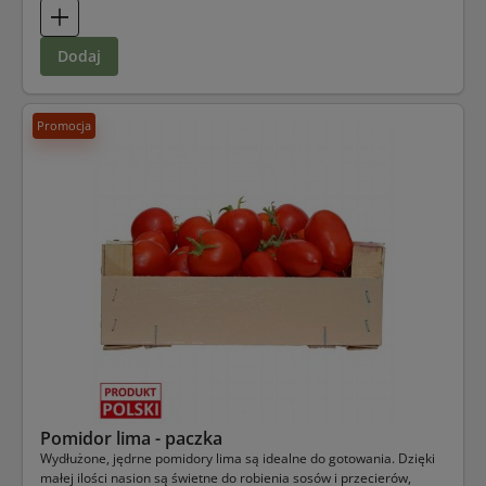
dodaj
Promocja
Pomidor lima - paczka
Wydłużone, jędrne pomidory lima są idealne do gotowania. Dzięki
małej ilości nasion są świetne do robienia sosów i przecierów,