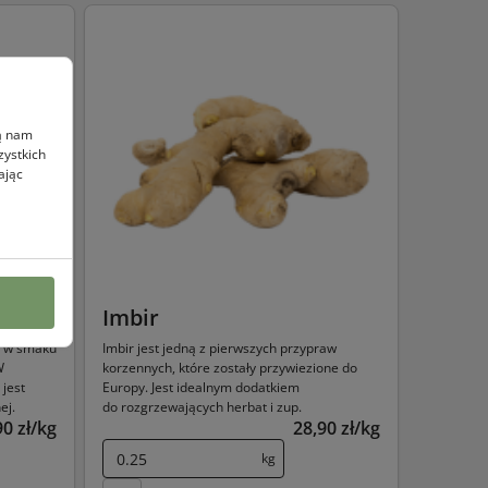
ją nam
zystkich
ając
Imbir
, w smaku
Imbir jest jedną z pierwszych przypraw
W
korzennych, które zostały przywiezione do
jest
Europy. Jest idealnym dodatkiem
ej.
do rozgrzewających herbat i zup.
90 zł/kg
28,90 zł/kg
kg