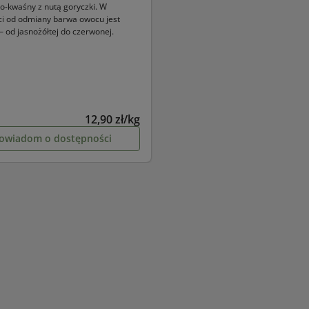
ko-kwaśny z nutą goryczki. W
ci od odmiany barwa owocu jest
 od jasnożółtej do czerwonej.
12,90 zł/kg
powiadom o dostępności