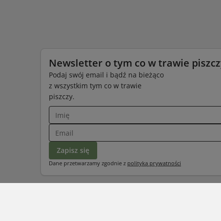
Newsletter o tym co w trawie piszc
Podaj swój email i bądź na bieżąco
z wszystkim tym co w trawie
piszczy.
zapisz się
Dane przetwarzamy zgodnie z
polityką prywatności
Kontakt
Szczere 