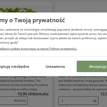
my o Twoją prywatność
okies i pokrewne im technologie umożliwiają poprawne działanie strony i pomaga
ać ofertę do Twoich potrzeb. Możesz zaakceptować wykorzystanie przez nas ws
ów i przejść do sklepu lub dostosować użycie plików do swoich preferencji, wybier
ostosuj zgody".
 plikach cookies przeczytasz w naszej Polityce prywatności.
ceptuję niezbędne
ustawienia
akceptuję
a
Grejpfrut czerwony
chodzi od greckiego imienia nimfy
Owoc ma stosunkowo cienką skórkę
będącej kochanką Hadesa. Ten
jest słodko-kwaśny z nutą goryczki. 
uchronić przed zazdrością Persefony
zależności od odmiany barwa owocu 
mienił nimfę w roślinę miętę.
zmienna – od jasnożółtej do czerwon
10,90 zł/doniczka
12,
doniczka
kg