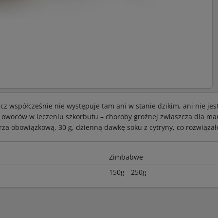
z współcześnie nie występuje tam ani w stanie dzikim, ani nie jes
j owoców w leczeniu szkorbutu – choroby groźnej zwłaszcza dla ma
rza obowiązkową, 30 g, dzienną dawkę soku z cytryny, co rozwiąz
Zimbabwe
150g - 250g