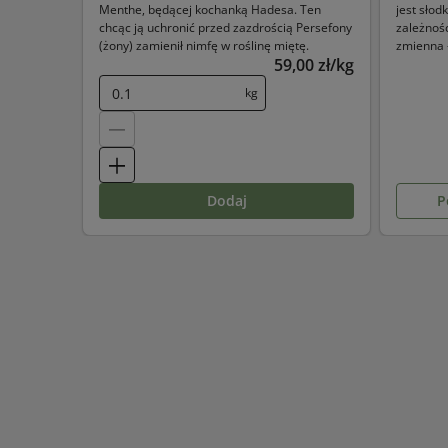
Menthe, będącej kochanką Hadesa. Ten
jest słod
chcąc ją uchronić przed zazdrością Persefony
zależnoś
(żony) zamienił nimfę w roślinę miętę.
zmienna –
59,00 zł/kg
kg
dodaj