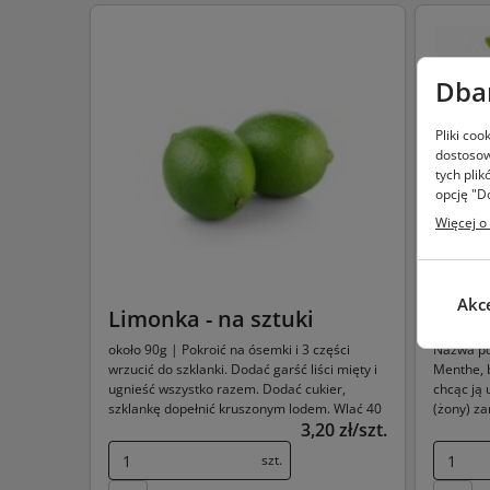
Dba
Pliki co
dostosow
tych plik
opcję "D
Więcej o
ak
Limonka - na sztuki
Mięt
około 90g | Pokroić na ósemki i 3 części
Nazwa po
wrzucić do szklanki. Dodać garść liści mięty i
Menthe, 
ugnieść wszystko razem. Dodać cukier,
chcąc ją 
szklankę dopełnić kruszonym lodem. Wlać 40
(żony) za
3,20 zł/szt.
ml rumu, dopełnić wodą gazowaną i solidnie
zamieszać długą łyżką. Mojito gotowe ;)
szt.