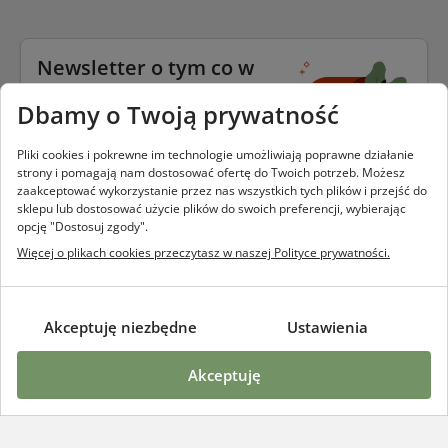
Newsletter o tym co w
trawie piszczy
Dbamy o Twoją prywatność
Podaj swój email i bądź na bieżąco
z wszystkim tym co w trawie
Pliki cookies i pokrewne im technologie umożliwiają poprawne działanie
piszczy.
strony i pomagają nam dostosować ofertę do Twoich potrzeb. Możesz
zaakceptować wykorzystanie przez nas wszystkich tych plików i przejść do
sklepu lub dostosować użycie plików do swoich preferencji, wybierając
opcję "Dostosuj zgody".
Więcej o plikach cookies przeczytasz w naszej Polityce prywatności.
zapisz się
Dane przetwarzamy zgodnie z
polityką prywatności
akceptuję niezbędne
ustawienia
akceptuję
Szczere Pole
Poznaj szczere pole
Opinie klientów