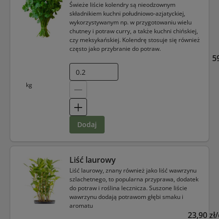
Świeże liście kolendry są nieodzownym
składnikiem kuchni południowo-azjatyckiej,
wykorzystywanym np. w przygotowaniu wielu
chutney i potraw curry, a także kuchni chińskiej,
czy meksykańskiej. Kolendrę stosuje się również
często jako przybranie do potraw.
5
kg
dodaj
Liść laurowy
Liść laurowy, znany również jako liść wawrzynu
szlachetnego, to popularna przyprawa, dodatek
do potraw i roślina lecznicza. Suszone liście
wawrzynu dodają potrawom głębi smaku i
aromatu
23,90 zł