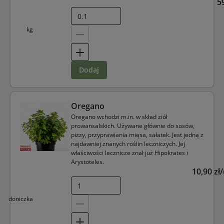
5
kg
dodaj
Oregano
Oregano wchodzi m.in. w skład ziół
prowansalskich. Używane głównie do sosów,
pizzy, przyprawiania mięsa, sałatek. Jest jedną z
najdawniej znanych roślin leczniczych. Jej
właściwości lecznicze znał już Hipokrates i
Arystoteles.
10,90 zł
doniczka