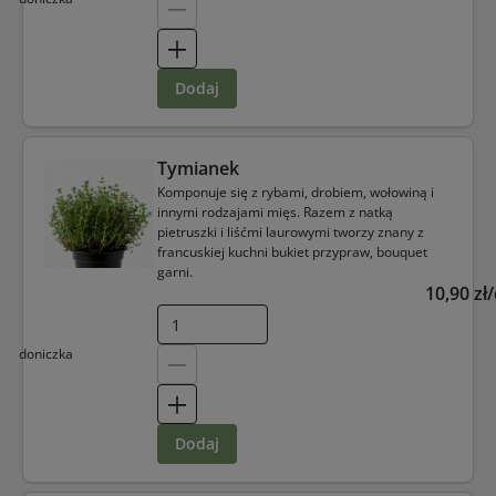
dodaj
Tymianek
Komponuje się z rybami, drobiem, wołowiną i
innymi rodzajami mięs. Razem z natką
pietruszki i liśćmi laurowymi tworzy znany z
francuskiej kuchni bukiet przypraw, bouquet
garni.
10,90 zł
doniczka
dodaj