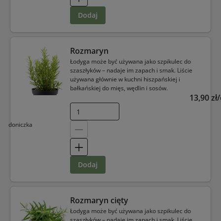
dodaj
Rozmaryn
Łodyga może być używana jako szpikulec do
szaszłyków – nadaje im zapach i smak. Liście
używana głównie w kuchni hiszpańskiej i
bałkańskiej do mięs, wędlin i sosów.
13,90 zł
doniczka
dodaj
Rozmaryn cięty
Łodyga może być używana jako szpikulec do
szaszłyków – nadaje im zapach i smak. Liście