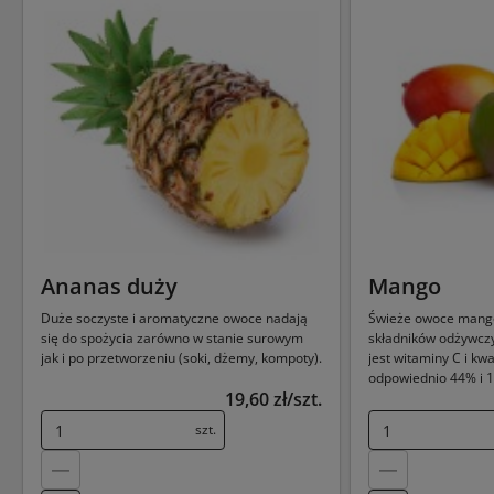
Ananas duży
Mango
Duże soczyste i aromatyczne owoce nadają
Świeże owoce mango
się do spożycia zarówno w stanie surowym
składników odżywczy
jak i po przetworzeniu (soki, dżemy, kompoty).
jest witaminy C i kw
odpowiednio 44% i 1
19,60 zł/szt.
dawki.
szt.