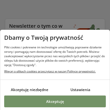
Newsletter o tym co w
trawie piszczy
Dbamy o Twoją prywatność
Podaj swój email i bądź na bieżąco
z wszystkim tym co w trawie
Pliki cookies i pokrewne im technologie umożliwiają poprawne działanie
piszczy.
strony i pomagają nam dostosować ofertę do Twoich potrzeb. Możesz
zaakceptować wykorzystanie przez nas wszystkich tych plików i przejść do
sklepu lub dostosować użycie plików do swoich preferencji, wybierając
opcję "Dostosuj zgody".
Więcej o plikach cookies przeczytasz w naszej Polityce prywatności.
zapisz się
Dane przetwarzamy zgodnie z
polityką prywatności
akceptuję niezbędne
ustawienia
akceptuję
Szczere Pole