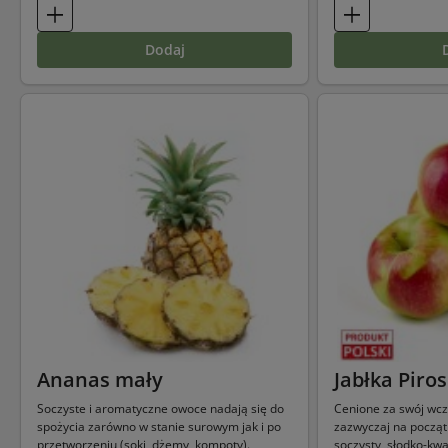
dodaj
Ananas mały
Jabłka Piros
Soczyste i aromatyczne owoce nadają się do
Cenione za swój wcz
spożycia zarówno w stanie surowym jak i po
zazwyczaj na początk
przetworzeniu (soki, dżemy, kompoty).
soczysty, słodko-kw